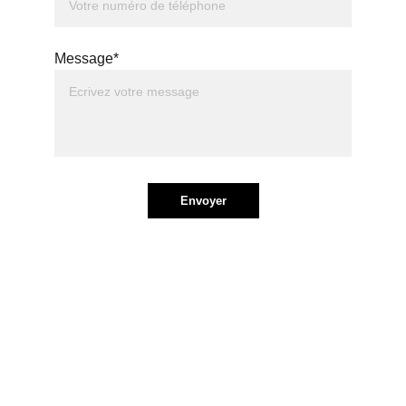
Message*
Envoyer
Commandez vos 
bouteilles dès 
maintenant